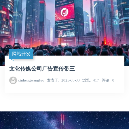
网站开发
文化传媒公司广告宣传带三
xinhengwangluo
发表于
2025-08-03
浏览
417
评论
0