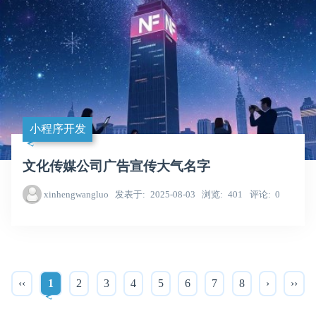
小程序开发
文化传媒公司广告宣传大气名字
xinhengwangluo
发表于
2025-08-03
浏览
401
评论
0
‹‹
1
2
3
4
5
6
7
8
›
››