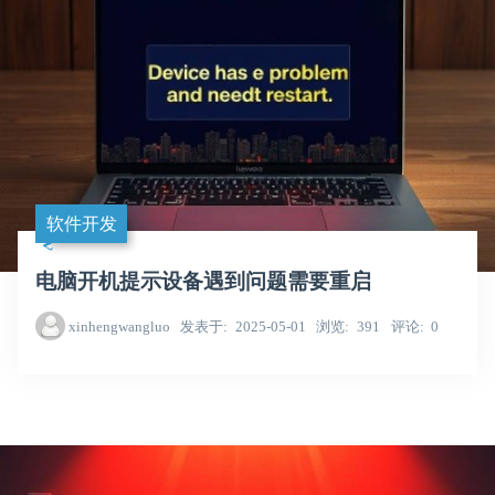
软件开发
电脑开机提示设备遇到问题需要重启
xinhengwangluo
发表于
2025-05-01
浏览
391
评论
0