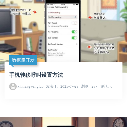
数据库开发
手机转移呼叫设置方法
xinhengwangluo
发表于
2025-07-29
浏览
287
评论
0