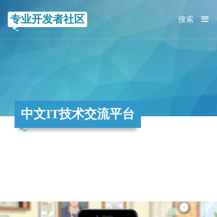
≡
专业开发者社区
搜索
中文IT技术交流平台