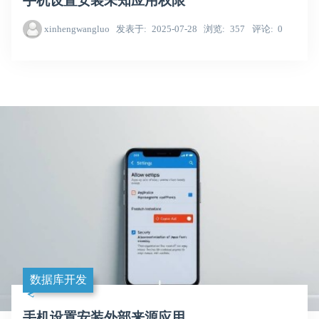
手机设置安装未知应用权限
xinhengwangluo
发表于
2025-07-28
浏览
357
评论
0
数据库开发
手机设置安装外部来源应用