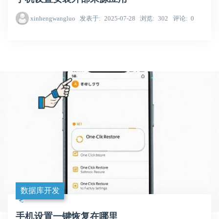
xinhengwangluo
发表于
2025-07-28
浏览
302
评论
0
数据库开发
手机设置一键恢复在哪里