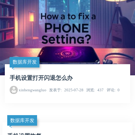
数据库开发
手机设置打开闪退怎么办
xinhengwangluo
发表于
2025-07-28
浏览
437
评论
0
数据库开发