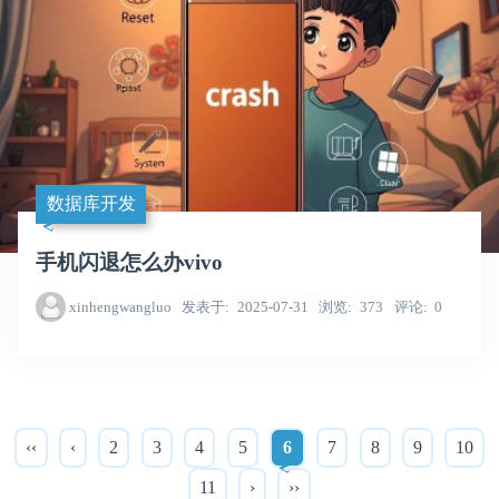
数据库开发
手机闪退怎么办vivo
xinhengwangluo
发表于
2025-07-31
浏览
373
评论
0
‹‹
‹
2
3
4
5
6
7
8
9
10
11
›
››