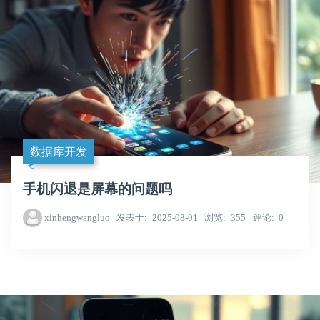
数据库开发
手机闪退是屏幕的问题吗
xinhengwangluo
发表于
2025-08-01
浏览
355
评论
0