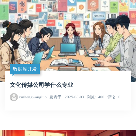
数据库开发
文化传媒公司学什么专业
xinhengwangluo
发表于
2025-08-03
浏览
400
评论
0