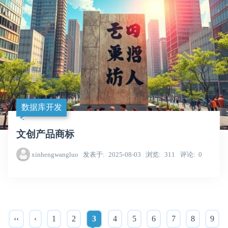
数据库开发
文创产品商标
xinhengwangluo
发表于
2025-08-03
浏览
311
评论
0
‹‹
‹
1
2
3
4
5
6
7
8
9